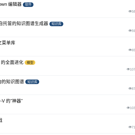
down 编辑器
软件
5
详解：单卡自托管的知识图谱生成器
知识库
5
上下文菜单库
6
nt 的全面进化
模型
10
查询的知识图谱
知识库
8
-V 的"神器"
10
战
7