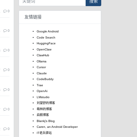
搜索
0
1
友情链接
0
4
Google Android
Code Search
HuggingFace
OpenClaw
0
8
ClawHub
Ollama
Cursor
0
7
Claude
CodeBuddy
Trae
0
8
OpenAi
LMstudio
刘望舒的博客
0
萌林的博客
7
启舰博客
Blankj's Blog
Caren, an Android Developer
0
2
IT老兵驿站