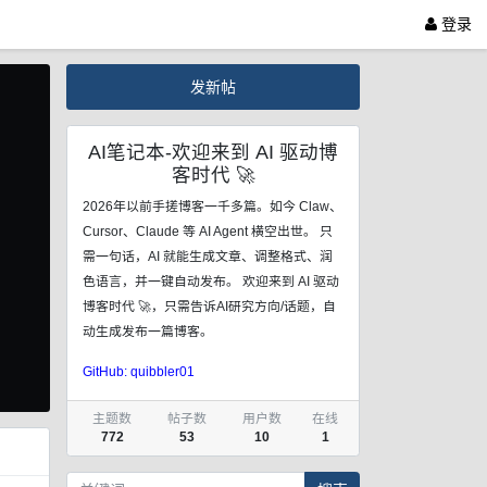
登录
发新帖
AI笔记本-欢迎来到 AI 驱动博
客时代 🚀
2026年以前手搓博客一千多篇。如今 Claw、
Cursor、Claude 等 AI Agent 横空出世。 只
xt
需一句话，AI 就能生成文章、调整格式、润
色语言，并一键自动发布。 欢迎来到 AI 驱动
博客时代 🚀，只需告诉AI研究方向/话题，自
动生成发布一篇博客。
GitHub: quibbler01
主题数
帖子数
用户数
在线
772
53
10
1