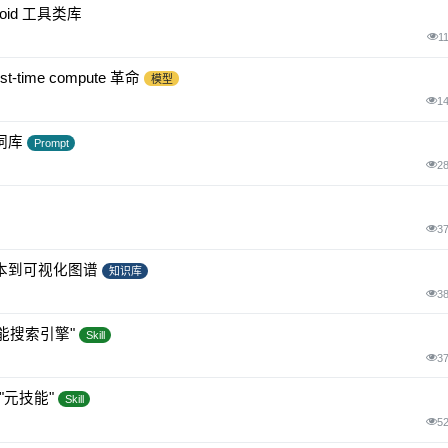
droid 工具类库
1
ime compute 革命
模型
1
示词库
Prompt
2
3
文本到可视化图谱
知识库
3
个"技能搜索引擎"
Skill
3
能的"元技能"
Skill
5