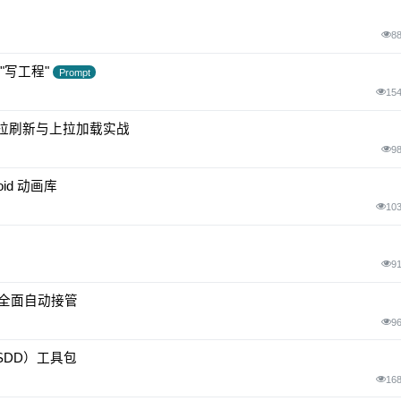
8
"到"写工程"
Prompt
15
ut：下拉刷新与上拉加载实战
9
oid 动画库
10
9
 全面自动接管
9
发（SDD）工具包
16