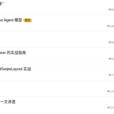
手"
6
e Agent 模型
模型
10
9
poser 的实战指南
9
wipeLayout 实战
7
13
t 一文讲透
11