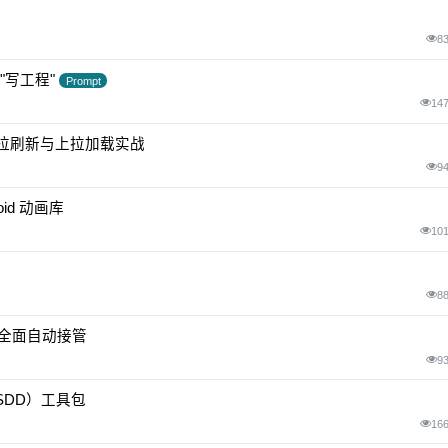
8
"到"写工程"
Prompt
14
ut：下拉刷新与上拉加载实战
9
oid 动画库
10
8
 全面自动接管
9
发（SDD）工具包
16