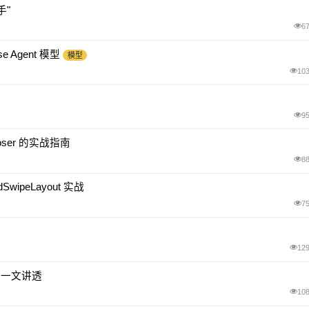
手"
6
e Agent 模型
模型
10
9
poser 的实战指南
8
wipeLayout 实战
7
12
t 一文讲透
10