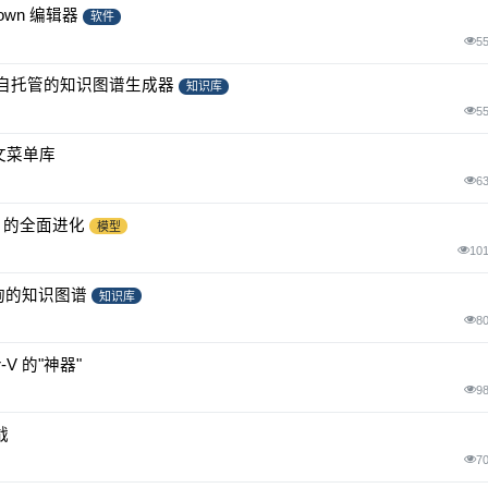
down 编辑器
软件
5
详解：单卡自托管的知识图谱生成器
知识库
5
上下文菜单库
6
nt 的全面进化
模型
10
查询的知识图谱
知识库
8
-V 的"神器"
9
战
7