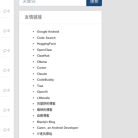
搜索
0
8
友情链接
0
1
Google Android
Code Search
HuggingFace
OpenClaw
0
7
ClawHub
Ollama
Cursor
0
4
Claude
CodeBuddy
Trae
0
5
OpenAi
LMstudio
刘望舒的博客
0
萌林的博客
5
启舰博客
Blankj's Blog
Caren, an Android Developer
0
8
IT老兵驿站