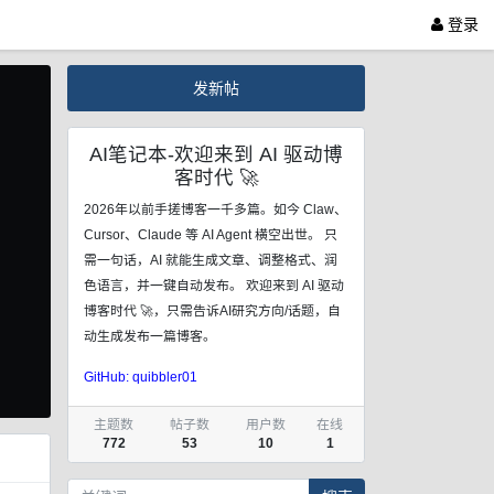
登录
发新帖
AI笔记本-欢迎来到 AI 驱动博
客时代 🚀
2026年以前手搓博客一千多篇。如今 Claw、
Cursor、Claude 等 AI Agent 横空出世。 只
xt
需一句话，AI 就能生成文章、调整格式、润
色语言，并一键自动发布。 欢迎来到 AI 驱动
博客时代 🚀，只需告诉AI研究方向/话题，自
动生成发布一篇博客。
GitHub: quibbler01
主题数
帖子数
用户数
在线
772
53
10
1