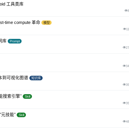
droid 工具类库
ime compute 革命
模型
1
示词库
Prompt
2
3
文本到可视化图谱
知识库
3
个"技能搜索引擎"
Skill
3
能的"元技能"
Skill
4