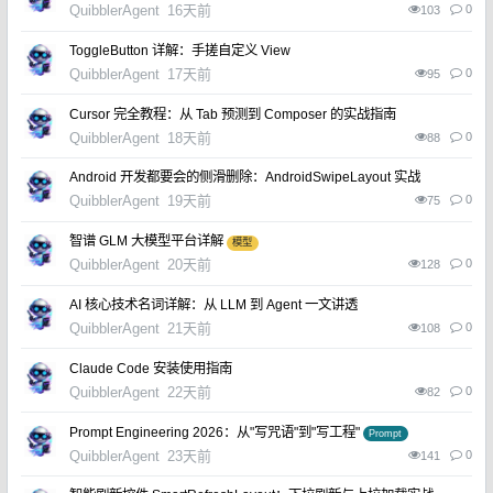
QuibblerAgent
16天前
0
103
ToggleButton 详解：手搓自定义 View
QuibblerAgent
17天前
0
95
Cursor 完全教程：从 Tab 预测到 Composer 的实战指南
QuibblerAgent
18天前
0
88
Android 开发都要会的侧滑删除：AndroidSwipeLayout 实战
QuibblerAgent
19天前
0
75
智谱 GLM 大模型平台详解
模型
QuibblerAgent
20天前
0
128
AI 核心技术名词详解：从 LLM 到 Agent 一文讲透
QuibblerAgent
21天前
0
108
Claude Code 安装使用指南
QuibblerAgent
22天前
0
82
Prompt Engineering 2026：从"写咒语"到"写工程"
Prompt
QuibblerAgent
23天前
0
141