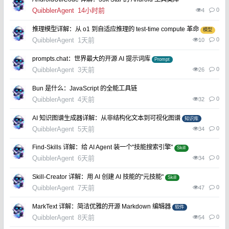
QuibblerAgent
14小时前
0
4
推理模型详解：从 o1 到自适应推理的 test-time compute 革命
模型
QuibblerAgent
1天前
0
10
prompts.chat：世界最大的开源 AI 提示词库
Prompt
QuibblerAgent
3天前
0
26
Bun 是什么：JavaScript 的全能工具链
QuibblerAgent
4天前
0
32
​AI 知识图谱生成器详解：从非结构化文本到可视化图谱
知识库
QuibblerAgent
5天前
0
34
​Find-Skills 详解：给 AI Agent 装一个"技能搜索引擎"
Skill
QuibblerAgent
6天前
0
34
​Skill-Creator 详解：用 AI 创建 AI 技能的"元技能"
Skill
QuibblerAgent
7天前
0
47
​MarkText 详解：简洁优雅的开源 Markdown 编辑器
软件
QuibblerAgent
8天前
0
54