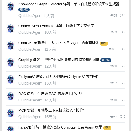
Knowledge Graph Extractor 详解：单卡自托管的知识图谱生成器
知识库
QuibblerAgent
9天前
0
55
​Context-Menu.Android 详解：炫酷上下文菜单库
QuibblerAgent
10天前
0
63
ChatGPT 最新演进：从 GPT-5 到 Agent 的全面进化
模型
QuibblerAgent
11天前
0
101
​Graphify 详解：把整个代码库变成可查询的知识图谱
知识库
QuibblerAgent
12天前
0
80
ExHyperV 详解：让凡人也能玩转 Hyper-V 的"神器"
QuibblerAgent
13天前
0
97
​RAG 进阶：生产级 RAG 的系统工程实战
QuibblerAgent
14天前
0
70
MCP 实战：用模型上下文协议给 AI "长手"
QuibblerAgent
15天前
0
67
Fara-7B 详解：微软的高效 Computer Use Agent 模型
模型