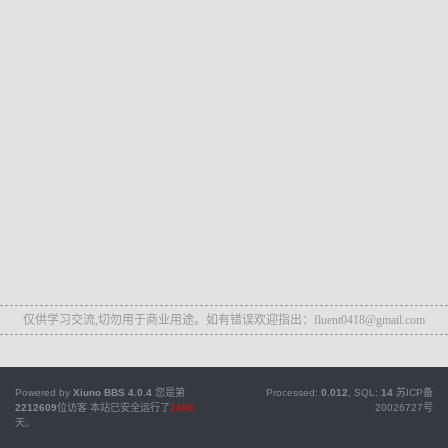
仅供学习交流,切勿用于商业用途。如有错误欢迎指出：fluent0418@gmail.com
Powered by
Xiuno BBS
4.0.4
您是第
Processed:
0.012
, SQL:
14
苏ICP备
2212609
位访客
本站已安全运行了
2498
20026727号
天。