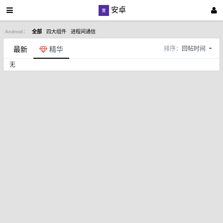
安卓
Android：
全部
四大组件
进程间通信
最新
精华
排序：
回帖时间
无