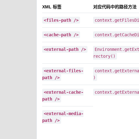
XML 标签
对应代码中的路径方法
<files-path />
context.getFilesD
<cache-path />
context.getCacheD
<external-path />
Environment.getEx
rectory()
<external-files-
context.getExtern
path />
)
<external-cache-
context.getExtern
path />
<external-media-
path />