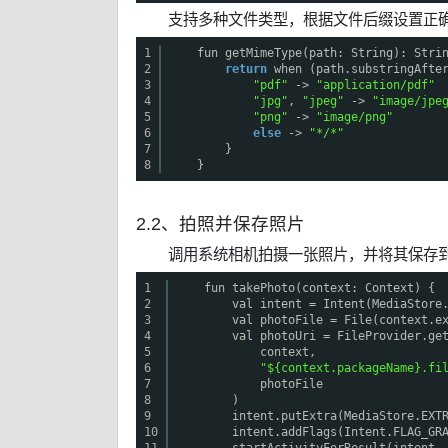
支持多种文件类型，根据文件后缀设置正
1
fun getMimeType(path: String): Stri
2
return
when (path.substringAfte
3
"pdf"
->
"application/pdf"
4
"jpg"
,
"jpeg"
->
"image/jpe
5
"png"
->
"image/png"
6
else
->
"*/*"
7
}
8
}
2.2、拍照并保存照片
调用系统相机拍摄一张照片，并将其保存到
1
fun takePhoto(context: Context) {
2
val intent = Intent(MediaStore
3
val photoFile = File(context.e
4
val photoUri = FileProvider.ge
5
context,
6
"${context.packageName}.fi
7
photoFile
8
)
9
intent.putExtra(MediaStore.E
10
intent.addFlags(Intent.FLAG_GR
11
startActivityForResult(intent,