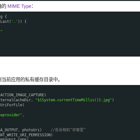
确的
MIME Type
：
ng {
rLast(
'.'
)) {
g"
当前应用的私有缓存目录中。
.ACTION_IMAGE_CAPTURE)
xternalCacheDir,
"${System.currentTimeMillis()}.jpg"
)
tUriForFile(
leprovider"
,
XTRA_OUTPUT, photoUri)
//告诉相机“存哪里”
ANT_WRITE_URI_PERMISSION)
 REQUEST_CODE)