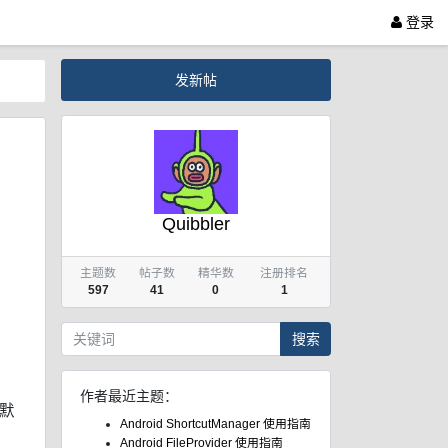
登录
发新帖
Quibbler
主题数
帖子数
精华数
注册排名
597
41
0
1
搜索
作者最近主题：
默
Android ShortcutManager 使用指南
Android FileProvider 使用指南