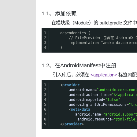
1.1、添加依赖
在模块级（Module）的 build.gradle 
1
dependencies {
2
// FileProvider 包含在 AndroidX 
3
implementation "androidx.core:c
4
}
1.2、在AndroidManifest中注册
引入库后，必须在
<application>
标签内
1
<
provider
2
android:name
=
"androidx.core.con
3
android:authorities
=
"${applicat
4
android:exported
=
"false"
5
android:grantUriPermissions
=
"tr
6
<
meta-data
7
android:name
=
"android.suppor
8
android:resource
=
"@xml/file
9
</
provider
>