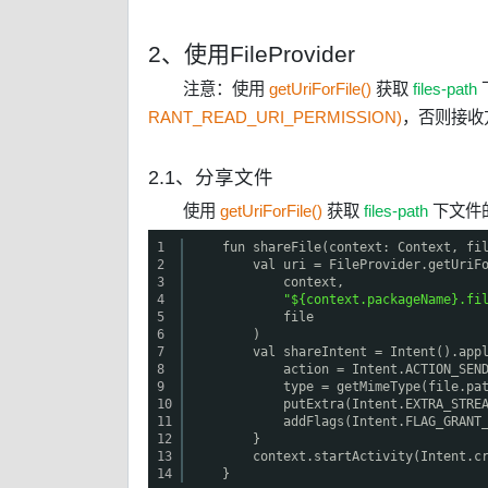
2、使用FileProvider
注意：使用
getUriForFile()
获取
files-path
RANT_READ_URI_PERMISSION)
，否则接收
2.1、分享文件
使用
getUriForFile()
获取
files-path
下文件
1
fun shareFile(context: Context, fi
2
val uri = FileProvider.getUriF
3
context,
4
"${context.packageName}.fi
5
file
6
)
7
val shareIntent = Intent().app
8
action = Intent.ACTION_SEN
9
type = getMimeType(file.pa
10
putExtra(Intent.EXTRA_STRE
11
addFlags(Intent.FLAG_GRANT
12
}
13
context.startActivity(Intent.c
14
}