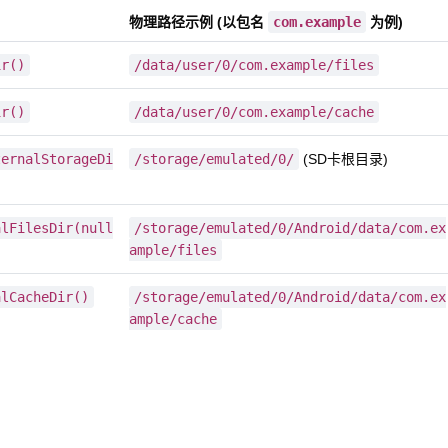
物理路径示例 (以包名
com.example
为例)
ir()
/data/user/0/com.example/files
ir()
/data/user/0/com.example/cache
ternalStorageDi
/storage/emulated/0/
(SD卡根目录)
alFilesDir(null
/storage/emulated/0/Android/data/com.ex
ample/files
alCacheDir()
/storage/emulated/0/Android/data/com.ex
ample/cache