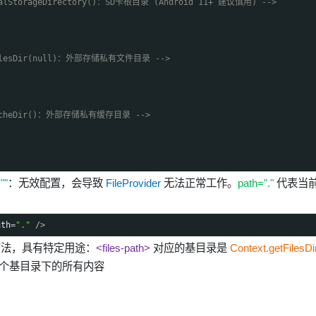
nalStorageDirectory()：SD卡根目录 (Android 11+ 建议慎用) -->
lFilesDir(null)：外部存储私有文件目录 -->
lCacheDir()：外部存储私有缓存目录 -->
""
：无效配置，会导致
FileProvider
无法正常工作。
path="."
代表当
ath
=
"."
/>
写法，具有特定用途：
<files-path>
对应的基目录是
Context.getFilesDir
个基目录下的所有内容