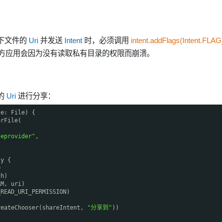
下文件的
Uri
并发送
Intent
时，必须调用
intent.addFlags(Intent.FLA
方应用会因为没有读取私有目录的权限而崩溃。
的
Uri
进行分享：
le: File) {
orFile(
leprovider"
,
ly {
D
th)
AM, uri)
_READ_URI_PERMISSION)
reateChooser(shareIntent,
"分享到"
))