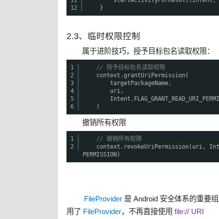
12
}
2.3、临时权限控制
属于进阶技巧，授予目标包名读取权限：
1
// 授予目标包名读取权限
2
context.grantUriPermission(
3
targetPackageName,
4
uri,
5
Intent.FLAG_GRANT_READ_URI_PERM
6
)
撤销所有权限
1
// 撤销所有权限
2
context.revokeUriPermission(uri, In
PERMISSION)
FileProvider
是 Android 安全体系
用了
FileProvider
，不再直接使用
file:// URI