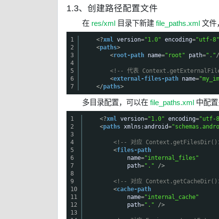
1.3、创建路径配置文件
在
res/xml
目录下新建
file_paths.xml
文件
1
<?
xml
version
=
"1.0"
encoding
=
"utf-8
2
<
paths
>
3
<
root-path
name
=
"root"
path
=
"."
4
5
<!-- 代表 Context.getExternalFil
6
<
external-files-path
name
=
"my_i
7
</
paths
>
多目录配置，可以在
file_paths.xml
中配置
1
<?
xml
version
=
"1.0"
encoding
=
"utf-
2
<
paths
xmlns:android
=
"schemas.andr
3
4
<!-- 对应 Context.getFilesD
5
<
files-path
6
name
=
"internal_files"
7
path
=
"."
/>
8
9
<!-- 对应 Context.getCacheD
10
<
cache-path
11
name
=
"internal_cache"
12
path
=
"."
/>
13