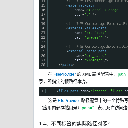
14
<!-- 对应 Environment.getExter
15
<
external-path
16
name
=
"external_storage"
17
path
=
"."
/>
18
19
<!-- 对应 Context.getExterna
20
<
external-files-path
21
name
=
"ext_files"
22
path
=
"images/"
/>
23
24
<!-- 对应 Context.getExterna
25
<
external-cache-path
26
name
=
"ext_cache"
27
path
=
"videos/"
/>
28
</
paths
>
在
FileProvider
的 XML 路径配置中，
path=
录，即指定的根路径本身。
1
<
files-path
name
=
"internal_files"
p
这是
FileProvider
路径配置中的一个特殊
（应用内部存储目录）
path="."
表示允许访问这
1.4、不同标签的实际路径对照*