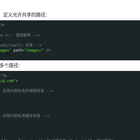
，定义允许共享的路径：
"
?>
/>
<!-- 谨慎使用 -->
esDir(null) 目录 -->
mages"
path
=
"images/"
/>
多个路径：
8"
?>
oid.com"
>
ir()：应用内部私有存储根目录 -->
ir()：应用内部私有缓存目录 -->