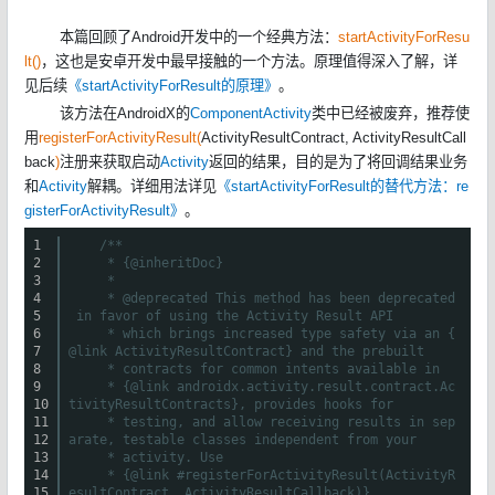
本篇回顾了Android开发中的一个经典方法：
startActivityForResu
lt()
，这也是安卓开发中最早接触的一个方法。原理值得深入了解，详
见后续
《startActivityForResult的原理》
。
该方法在AndroidX的
ComponentActivity
类中已经被废弃，推荐使
用
registerForActivityResult(
ActivityResultContract, ActivityResultCall
back
)
注册来获取启动
Activity
返回的结果，目的是为了将回调结果业务
和
Activity
解耦。详细用法详见
《startActivityForResult的替代方法：re
gisterForActivityResult》
。
1
/**
2
* {@inheritDoc}
3
*
4
* @deprecated This method has been deprecated
5
in favor of using the Activity Result API
6
* which brings increased type safety via an {
7
@link ActivityResultContract} and the prebuilt
8
* contracts for common intents available in
9
* {@link androidx.activity.result.contract.Ac
10
tivityResultContracts}, provides hooks for
11
* testing, and allow receiving results in sep
12
arate, testable classes independent from your
13
* activity. Use
14
* {@link #registerForActivityResult(ActivityR
15
esultContract, ActivityResultCallback)}