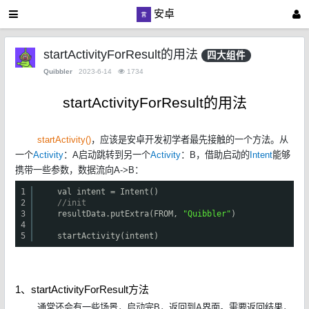
安卓
startActivityForResult的用法
四大组件
Quibbler
2023-6-14
1734
startActivityForResult的用法
startActivity()
，应该是安卓开发初学者最先接触的一个方法。从
一个
Activity
：A启动跳转到另一个
Activity
：B，借助启动的
Intent
能够
携带一些参数，数据流向A->B：
1
val intent = Intent()
2
//init
3
resultData.putExtra(FROM,
"Quibbler"
)
4
5
startActivity(intent)
1、startActivityForResult方法
通常还会有一些场景，启动完B，返回到A界面。需要返回结果，