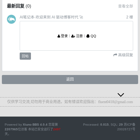
最新回复
(
0
)
查看全部
AI笔记本-欢迎来到 AI 驱动博客时代 🚀
2
楼
登录
丨
注册
丨
QQ
高级回复
回帖
返回
仅供学习交流,切勿用于商业用途。如有错误欢迎指出：fluent0418@gmail.com
Powered by
Xiuno BBS
4.0.4
您是第
Processed:
0.015
, SQL:
29
苏ICP备
2207965
位访客
本站已安全运行了
2497
20026727号
天。