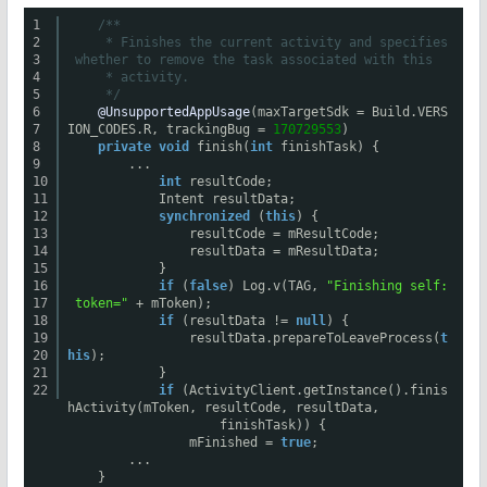
1
/**
2
* Finishes the current activity and specifies
3
whether to remove the task associated with this
4
* activity.
5
*/
6
@UnsupportedAppUsage
(maxTargetSdk = Build.VERS
7
ION_CODES.R, trackingBug =
170729553
)
8
private
void
finish(
int
finishTask) {
9
...
10
int
resultCode;
11
Intent resultData;
12
synchronized
(
this
) {
13
resultCode = mResultCode;
14
resultData = mResultData;
15
}
16
if
(
false
) Log.v(TAG,
"Finishing self:
17
token="
+ mToken);
18
if
(resultData !=
null
) {
19
resultData.prepareToLeaveProcess(
t
20
his
);
21
}
22
if
(ActivityClient.getInstance().finis
hActivity(mToken, resultCode, resultData,
finishTask)) {
mFinished =
true
;
...
}