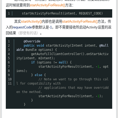
这时候就要用到
startActivityForResult()
方法：
1
startActivityForResult(intent, REQUEST_CODE)
其实
startActivity()
内部也是调用
startActivityForResult()
方法，传
入的
requestCode
参数默认是
-1
，即不需要接收所启动Activity设置的返
回结果
（即使有的话）
。
1
@Override
2
public
void
startActivity(Intent intent,
@Null
3
able
Bundle options) {
4
getAutofillClientController().onStartActiv
5
ity(intent, mIntent);
6
if
(options !=
null
) {
7
startActivityForResult(intent, -
1
, opt
8
ions);
9
}
else
{
10
// Note we want to go through this cal
11
l for compatibility with
// applications that may have overridd
en the method.
startActivityForResult(intent, -
1
);
}
}