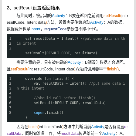
2、setResult设置返回结果
与此同时，被启动的
Activity
：B要在返回之前调用
setResult(
int r
esultCode, Intent data
)
方法，设置需要传给启动
Activity
：A的数据，
数据载体也是
Intent
，
requestCode
参数值不能小于0。
1
val resultData = Intent()
//put some data in th
2
is intent
3
setResult(RESULT_CODE, resultData)
需要注意的是，只有被启动的
Activity
：B销毁时数据才会返回。
且
setResult(
int resultCode, Intent data
)
方法的调用要早于
finish()
：
1
override fun finish() {
2
val resultData = Intent()
//put some data i
3
n this intent
4
5
//should call before finish()
6
setResult(RESULT_CODE, resultData)
7
8
super
.finish()
}
因为在
finish(
int finishTask
)
方法中判断当前
Activity
是否有设置
re
sultData
，同时做准备工作，将
resultData
传递给前一个
Activity
：A。