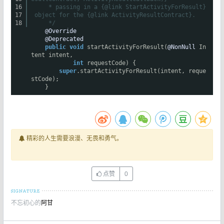
16
* passing in a {@link StartActivityForResult}
17
object for the {@link ActivityResultContract}.
18
*/
@Override
@Deprecated
public
void
startActivityForResult(
@NonNull
In
tent intent,
int
requestCode) {
super
.startActivityForResult(intent, reque
stCode);
}
精彩的人生需要浪漫、无畏和勇气。
点赞
0
不忘初心的
阿甘