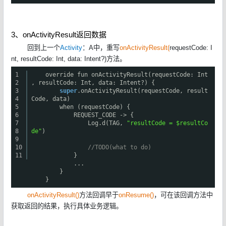
3、onActivityResult返回数据
回到上一个
Activity
：A中，重写
onActivityResult(
requestCode: I
nt, resultCode: Int, data: Intent?)方法。
1
override fun onActivityResult(requestCode: Int
2
, resultCode: Int, data: Intent?) {
3
super
.onActivityResult(requestCode, result
4
Code, data)
5
when (requestCode) {
6
REQUEST_CODE -> {
7
Log.d(TAG,
"resultCode = $resultCo
8
de"
)
9
10
//TODO(what to do)
11
}
...
}
}
onActivityResult()
方法回调早于
onResume()
，可在该回调方法中
获取返回的结果，执行具体业务逻辑。