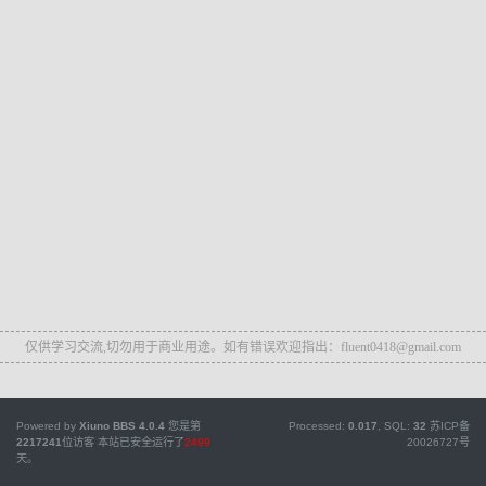
仅供学习交流,切勿用于商业用途。如有错误欢迎指出：fluent0418@gmail.com
Powered by
Xiuno BBS
4.0.4
您是第
Processed:
0.017
, SQL:
32
苏ICP备
2217241
位访客
本站已安全运行了
2499
20026727号
天。