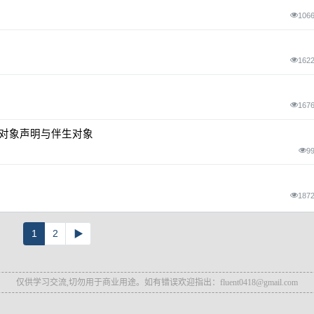
106
162
167
达式、对象声明与伴生对象
9
187
1
2
▶
仅供学习交流,切勿用于商业用途。如有错误欢迎指出：fluent0418@gmail.com