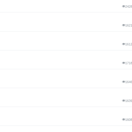
242
162
161
171
164
163
160