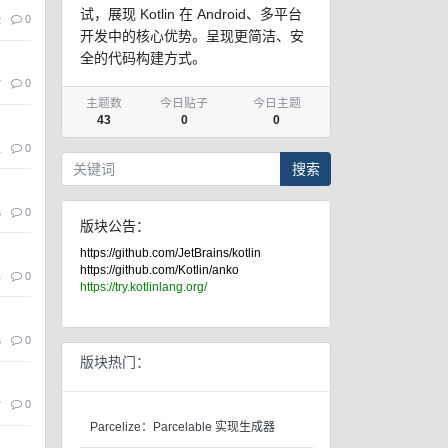
试，展现 Kotlin 在 Android、多平台
0
2
开发中的核心优势。呈现更简洁、安
全的代码构建方式。
0
7
主题数
今日贴子
今日主题
43
0
0
0
1
搜索
0
6
版块公告：
https://github.com/JetBrains/kotlin
https://github.com/Kotlin/anko
0
4
https://try.kotlinlang.org/
0
6
版块热门：
0
7
Parcelize：Parcelable 实现生成器