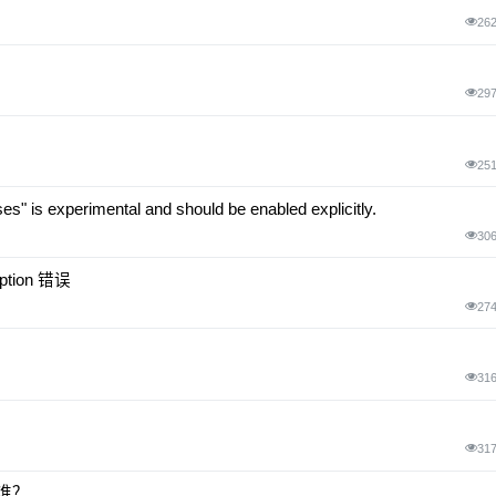
26
29
25
 is experimental and should be enabled explicitly.
30
ption 错误
27
31
31
用谁？