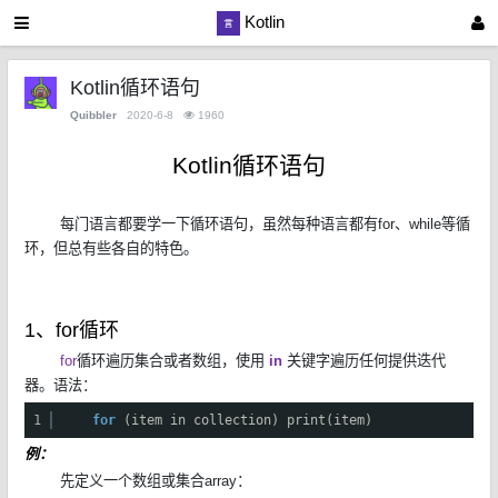
Kotlin
Kotlin循环语句
Quibbler
2020-6-8
1960
Kotlin循环语句
每门语言都要学一下循环语句，虽然每种语言都有for、while等循
环，但总有些各自的特色。
1、for循环
for
循环遍历集合或者数组，使用
in
关键字遍历任何提供迭代
器。语法：
1
for
(item in collection) print(item)
例：
先定义一个数组或集合array：