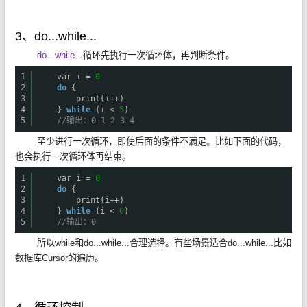
3、do...while...
do
...
while
...循环先执行一次循环体，再判断条件。
1
var i =
0
2
do
{
3
print(i++)
4
}
while
(i <
5
)
5
//输出：0 1 2 3 4
至少进行一次循环，即使后面的条件不满足。比如下面的代码，
也会执行一次循环体再结束。
1
var i =
0
2
do
{
3
print(i++)
4
}
while
(i <
0
)
5
//输出：0
所以while和do...while...合理选择。有些场景适合do...while...比如
数据库Cursor的遍历。