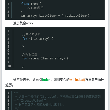
1
class
Item {
2
//Item类型
3
}
4
var array: List<Item> = ArrayList<Item>()
遍历集合array：
1
2
//不指明类型
3
for
(i in array) {
4
5
}
6
7
//指明类型
8
for
(item: Item in array) {
9
10
}
通常还需要用到索引
index
，调用集合的
withIndex()
方法参与循环
遍历。
1
/**
2
* 返回一个懒惰的[Iterable]，它将原始集合的每个元素包装到
3
一个[IndexedValue]中，
4
* 其中包含该元素的索引和元素本身。
5
*/