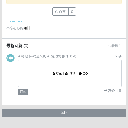
点赞
0
不忘初心的
阿甘
最新回复
(
0
)
只看楼主
AI笔记本-欢迎来到 AI 驱动博客时代 🚀
2
楼
登录
丨
注册
丨
QQ
高级回复
回帖
返回