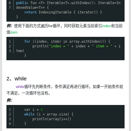
6
public
fun <T> Iterable<T>.withIndex(): Iterable<In
7
dexedValue<T>> {
return
IndexingIterable { iterator() }
}
例：
使用下面的方式遍历for循环，同时获取元素当前索引
index
和当前
值
item
1
for
((index, item) in array.withIndex()) {
2
println(
"index = "
+ index +
" item = "
+ i
3
tem)
}
2、while
while
循环先判断条件，条件满足再进行循环。如果一开始条件就
不满足，一次循环也没有。
例：
1
var i =
0
2
while
(i < array.size) {
3
println(array[i++])
4
}