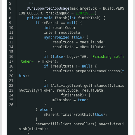
5
*/
6
@UnsupportedAppUsage
(maxTargetSdk = Build.VERS
7
ION_CODES.R, trackingBug =
170729553
)
8
private
void
finish(
int
finishTask) {
9
if
(mParent ==
null
) {
10
int
resultCode;
11
Intent resultData;
12
synchronized
(
this
) {
13
resultCode = mResultCode;
14
resultData = mResultData;
15
}
16
if
(
false
) Log.v(TAG,
"Finishing self:
17
token="
+ mToken);
18
if
(resultData !=
null
) {
19
resultData.prepareToLeaveProcess(
t
20
his
);
21
}
22
if
(ActivityClient.getInstance().finis
23
hActivity(mToken, resultCode, resultData,
24
finishTask)) {
25
mFinished =
true
;
26
}
}
else
{
mParent.finishFromChild(
this
);
}
getAutofillClientController().onActivityFi
nish(mIntent);
}