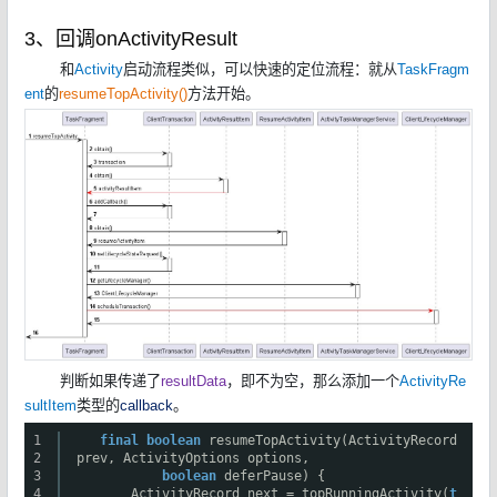
3、回调onActivityResult
和
Activity
启动流程类似，可以快速的定位流程：就从
TaskFragm
ent
的
resumeTopActivity()
方法开始。
判断如果传递了
resultData
，即不为空，那么添加一个
ActivityRe
sultItem
类型的
callback
。
1
final
boolean
resumeTopActivity(ActivityRecord
2
prev, ActivityOptions options,
3
boolean
deferPause) {
4
ActivityRecord next = topRunningActivity(
t