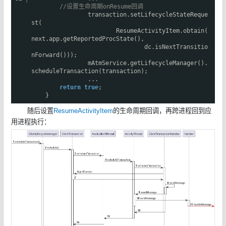
//设置生命周期onResume回调
transaction.setLifecycleStateReque
st(
ResumeActivityItem.obtain(
next.app.getReportedProcState(),
dc.isNextTransitio
nForward()));
mAtmService.getLifecycleManager().
scheduleTransaction(transaction);
...
return
true
;
}
随后设置
ResumeActivityItem
的生命周期回调，再跨进程回到应
用进程执行：