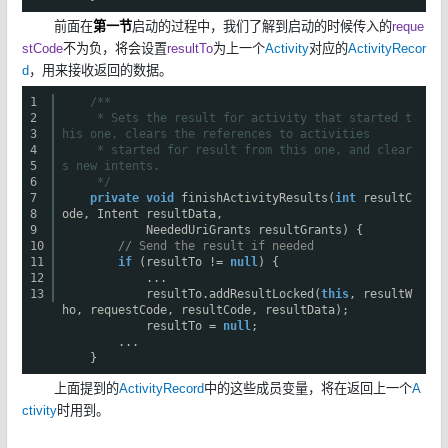
前面在
第一节
启动的过程中，我们了解到启动的时候传入的
reque
stCode
不为负，将会设置
resultTo
为上一个
Activity
对应的
ActivityRecor
d
，用来接收返回的数据。
1
/**
2
* Sets the result for activity that started t
3
his one, clears the references to activities
4
* started for result from this one, and clear
5
s new intents.
6
*/
7
private
void
finishActivityResults(
int
resultC
8
ode, Intent resultData,
9
NeededUriGrants resultGrants) {
10
// Send the result if needed
11
if
(resultTo !=
null
) {
12
...
13
resultTo.addResultLocked(
this
, resultW
ho, requestCode, resultCode, resultData);
resultTo =
null
;
...
}
上面提到的
ActivityRecord
中的这些成员变量，将在返回上一个
A
ctivity
时用到。