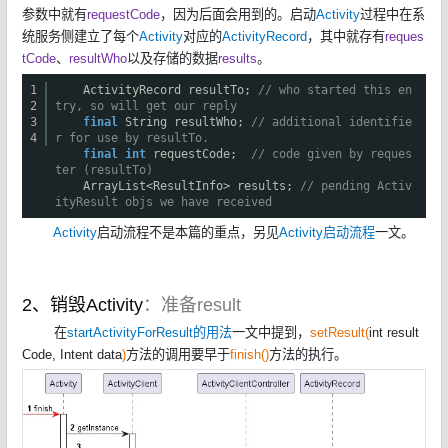
参数中就有
requestCode
，因为后面会用到的。启动
Activity
过程中在系
统服务侧建立了每个
Activity
对应的
ActivityRecord
，其中就存有
reques
tCode
、
resultWho
以及存储的数据
results
。
1
ActivityRecord resultTo;
// who started this en
2
try, so will get our reply
3
final
String resultWho;
// additional identifie
4
r for use by resultTo.
final
int
requestCode;
// code given by reques
ter (resultTo)
ArrayList<ResultInfo> results;
// pending Activ
ityResult objs we have received
Activity
启动流程不是本篇的重点，另见
Activity启动流程
一文。
2、销毁Activity
：准备result
在
startActivityForResult的用法
一文中提到，
setResult(
int result
Code, Intent data
)
方法的调用要早于
finish()
方法的执行。