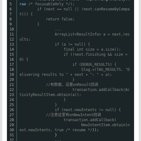
5
rue
/* focusableOnly */);
6
if (next == null || !next.canResumeByCompa
7
t()) {
8
return false;
9
}
10
...
11
ArrayList<ResultInfo> a = next.res
12
ults;
13
if (a != null) {
14
final int size = a.size();
15
if (!next.finishing && size >
16
0) {
17
if (DEBUG_RESULTS) {
18
Slog.v(TAG_RESULTS, "D
19
elivering results to " + next + ": " + a);
20
}
21
//有数据，设置onResult回调
22
transaction.addCallback(Ac
23
tivityResultItem.obtain(a));
24
}
25
}
26
if (next.newIntents != null) {
27
//注意这里有onNewIntent回调
28
transaction.addCallback(
29
NewIntentItem.obtain(n
30
ext.newIntents, true /* resume */
));
31
}
32
...