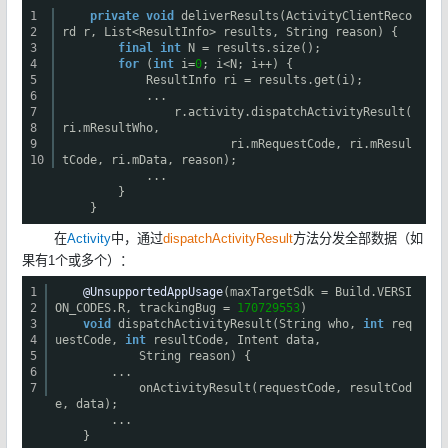
1
private
void
deliverResults(ActivityClientReco
2
rd r, List<ResultInfo> results, String reason) {
3
final
int
N = results.size();
4
for
(
int
i=
0
; i<N; i++) {
5
ResultInfo ri = results.get(i);
6
...
7
r.activity.dispatchActivityResult(
8
ri.mResultWho,
9
ri.mRequestCode, ri.mResul
10
tCode, ri.mData, reason);
...
}
}
在
Activity
中，通过
dispatchActivityResult
方法分发全部数据（如
果有1个或多个）：
1
@UnsupportedAppUsage
(maxTargetSdk = Build.VERSI
2
ON_CODES.R, trackingBug =
170729553
)
3
void
dispatchActivityResult(String who,
int
req
4
uestCode,
int
resultCode, Intent data,
5
String reason) {
6
...
7
onActivityResult(requestCode, resultCod
e, data);
...
}