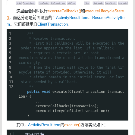
这里面会同时执行
executeCallbacks()
和
executeLifecycleState
()
，而这分别是前面设置的：
ActivityResultItem
、
ResumeActivityIte
m
。它们都继承自
ClientTransaction
。
1
/**
2
* Resolve transaction.
3
* First all callbacks will be executed in the
4
order they appear in the list. If a callback
5
* requires a certain pre- or post-
6
execution state, the client will be transitioned a
7
ccordingly.
8
* Then the client will cycle to the final lif
9
ecycle state if provided. Otherwise, it will
10
* either remain in the initial state, or last
11
state needed by a callback.
12
*/
public
void
execute(ClientTransaction transact
ion) {
...
executeCallbacks(transaction);
executeLifecycleState(transaction);
}
其中，
ActivityResultItem
的
execute()
方法实现如下：
1
@Override