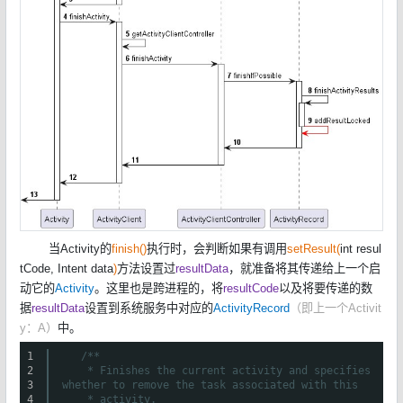
当Activity的
finish()
执行时，会判断如果有调用
setResult(
int resul
tCode, Intent data
)
方法设置过
resultData
，就准备将其传递给上一个启
动它的
Activity
。这里也是跨进程的，将
resultCode
以及将要传递的数
据
resultData
设置到系统服务中对应的
ActivityRecord
（即上一个Activit
y：A）
中。
1
/**
2
* Finishes the current activity and specifies
3
whether to remove the task associated with this
4
* activity.