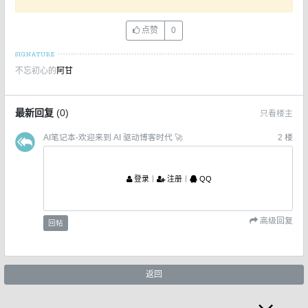
点赞
0
不忘初心的
阿甘
最新回复
(
0
)
只看楼主
AI笔记本-欢迎来到 AI 驱动博客时代 🚀
2
楼
登录
丨
注册
丨
QQ
高级回复
回帖
返回