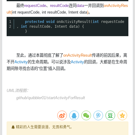
最终
requestCode
、
resultCode
连同
data
一并回调到
onActivityRes
ult(
int requestCode, int resultCode, Intent data
)
。
1
protected
void
onActivityResult(
int
requestCode
2
,
int
resultCode, Intent data) {
}
至此，通过本篇彻底了解了
onActivityResult
传递的前因后果，离
不开
Activity
的生命周期。可以说涉及
Activity
的回调，大都是在生命周
期间隙寻找合适的“位置”插入回调。
UML流程图：
github/quibbler01/startActivityForResult
精彩的人生需要浪漫、无畏和勇气。