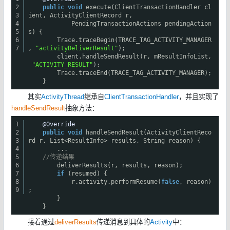
2
public
void
execute(ClientTransactionHandler cl
3
ient, ActivityClientRecord r,
4
PendingTransactionActions pendingAction
5
s) {
6
Trace.traceBegin(TRACE_TAG_ACTIVITY_MANAGER
7
,
"activityDeliverResult"
);
client.handleSendResult(r, mResultInfoList,
"ACTIVITY_RESULT"
);
Trace.traceEnd(TRACE_TAG_ACTIVITY_MANAGER);
}
其实
ActivityThread
继承自
ClientTransactionHandler
，并且实现了
handleSendResult
抽象方法：
1
@Override
2
public
void
handleSendResult(ActivityClientReco
3
rd r, List<ResultInfo> results, String reason) {
4
...
5
//传递结果
6
deliverResults(r, results, reason);
7
if
(resumed) {
8
r.activity.performResume(
false
, reason)
9
;
}
}
接着通过
deliverResults
传递消息到具体的
Activity
中：