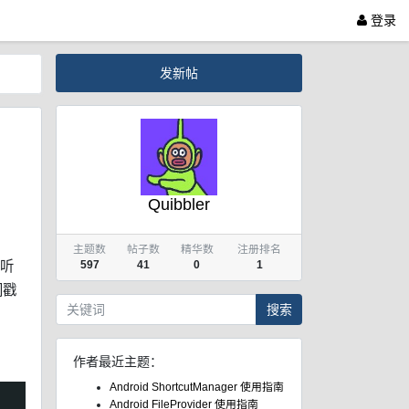
登录
发新帖
Quibbler
主题数
帖子数
精华数
注册排名
听
597
41
0
1
间戳
搜索
作者最近主题：
Android ShortcutManager 使用指南
Android FileProvider 使用指南