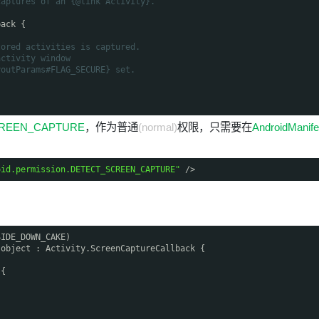
captures of an {@link Activity}.
back {
tored activities is captured.
activity window
youtParams#FLAG_SECURE} set.
SCREEN_CAPTURE
，作为普通
(normal)
权限，只需要在
AndroidManife
oid.permission.DETECT_SCREEN_CAPTURE"
/>
SIDE_DOWN_CAKE)
 object : Activity.ScreenCaptureCallback {
 {