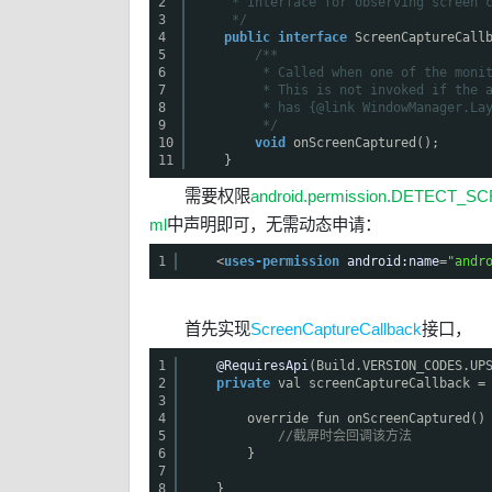
2
* Interface for observing screen 
3
*/
4
public
interface
ScreenCaptureCall
5
/**
6
* Called when one of the moni
7
* This is not invoked if the 
8
* has {@link WindowManager.La
9
*/
10
void
onScreenCaptured();
11
}
需要权限
android.permission.DETECT_
ml
中声明即可，无需动态申请：
1
<
uses-permission
android:name
=
"andr
首先实现
ScreenCaptureCallback
接口，
1
@RequiresApi
(Build.VERSION_CODES.UP
2
private
val screenCaptureCallback =
3
4
override fun onScreenCaptured()
5
//截屏时会回调该方法
6
}
7
8
}