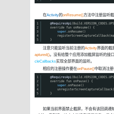
在
Activity
的
onResume()
方法中注册监听截
1
@RequiresApi
(Build.VERSION_CODES.UP
2
override fun onResume() {
3
super
.onResume()
4
registerScreenCaptureCallback(m
5
}
注意只能监听当前注册的
Activity
界面的截
aptured()
。没有给整个应用添加截屏监听的接
cleCallbacks
实现全部界面的监听。
相应的注册操作要在
onPause()
中取消注册
1
@RequiresApi
(Build.VERSION_CODES.UP
2
override fun onPause() {
3
super
.onPause()
4
unregisterScreenCaptureCallback
5
}
如果当前界面禁止截屏，不会有该回调通知