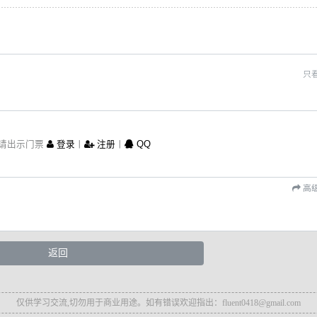
只
请出示门票
登录
丨
注册
丨
QQ
高
返回
仅供学习交流,切勿用于商业用途。如有错误欢迎指出：fluent0418@gmail.com