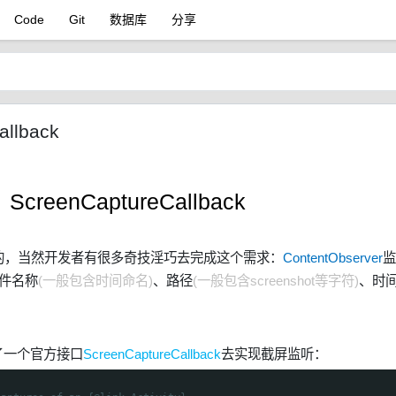
Code
Git
数据库
分享
llback
reenCaptureCallback
，当然开发者有很多奇技淫巧去完成这个需求：
ContentObserver
监
件名称
(一般包含时间命名)
、路径
(一般包含screenshot等字符)
、时
提供了一个官方接口
ScreenCaptureCallback
去实现截屏监听：