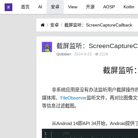
首页
AI
安卓
View
开源
AOSP
Kotlin
安卓
截屏监听：ScreenCaptureCallback
截屏监听：ScreenCaptureCa
Quibbler
2024-9-23
2226
截屏监听：Sc
非系统应用是没有办法监听用户截屏操作的
媒体库、
FileObserver
监听文件，再对比图像文
等信息过滤截图。
从Android 14即API 34开始，Android
1
/**